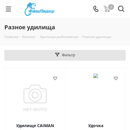
0
Разное удилища
Главная
-
Каталог
-
Удилища рыболовные
-
Разное удилища
Фильтр
Удилище CAIMAN
Удочка