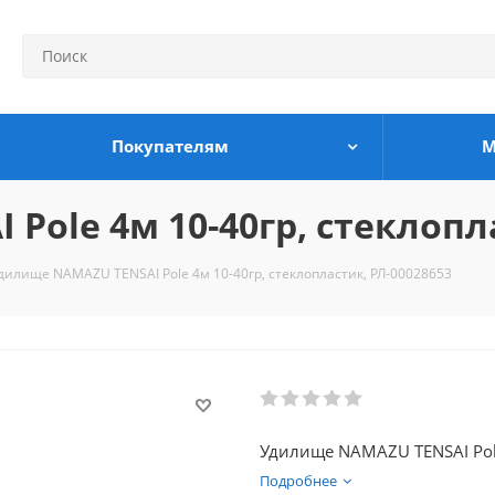
Покупателям
М
ole 4м 10-40гр, стеклопла
дилище NAMAZU TENSAI Pole 4м 10-40гр, стеклопластик, РЛ-00028653
Удилище NAMAZU TENSAI Pole
Подробнее