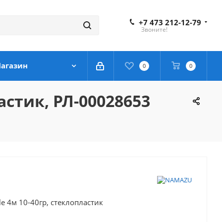
+7 473 212-12-79
Звоните!
агазин
0
0
стик, РЛ-00028653
 4м 10-40гр, стеклопластик