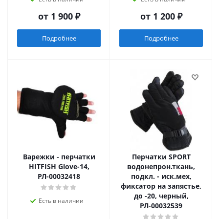
от
1 900 ₽
от
1 200 ₽
Подробнее
Подробнее
Варежки - перчатки
Перчатки SPORT
HITFISH Glove-14,
водонепрон.ткань,
РЛ-00032418
подкл. - иск.мех,
фиксатор на запястье,
до -20, черный,
Есть в наличии
РЛ-00032539