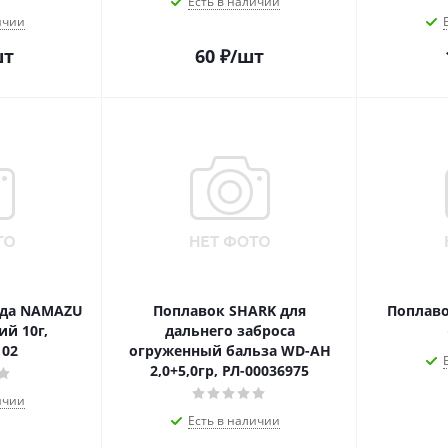
Есть в наличии
ичии
шт
60
₽
/шт
рда NAMAZU
Поплавок SHARK для
Поплаво
й 10г,
дальнего заброса
102
огруженный бальза WD-AH
2,0+5,0гр, РЛ-00036975
ичии
Есть в наличии