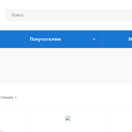
Покупателям
М
стание)