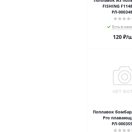
Поплавок из поли
FISHING F11480
РЛ-00034
Есть в нал
120
₽
/
Поплавок бомба
Pro плавающи
РЛ-00035