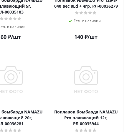
к бомбарда NAMAZU
Поплавок NAMAZU Pro 126-8-
плавающий 5г,
040 вес 8Ld + 4гр, РЛ-00036279
РЛ-00035103
Есть в наличии
Есть в наличии
60
₽
/шт
140
₽
/шт
к бомбарда NAMAZU
Поплавок бомбарда NAMAZU
плавающий 20г,
Pro плавающий 12г,
РЛ-00036281
РЛ-00035944