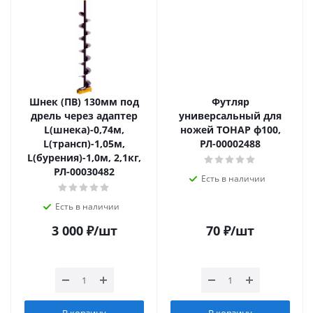
Шнек (ПВ) 130мм под
Футляр
дрель через адаптер
универсальный для
L(шнека)-0,74м,
ножей ТОНАР ф100,
L(трансп)-1,05м,
РЛ-00002488
L(бурения)-1,0м, 2,1кг,
РЛ-00030482
Есть в наличии
Есть в наличии
3 000
₽
/шт
70
₽
/шт
В корзину
В корзину