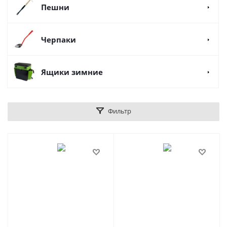
Пешни
Черпаки
Ящики зимние
Фильтр