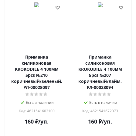
Приманка
Приманка
силиконовая
силиконовая
KROKODILE 4 100мм
KROKODILE 4 100мм
5pcs №210
5pcs №207
коричневый/зеленый,
коричневый/лайм,
РЛ-00028097
РЛ-00028094
Есть в наличии
Есть в наличии
Код: 4621541602100
Код: 4621541672073
160
₽
/уп.
160
₽
/уп.