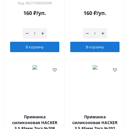
Код: 4621540642046
160
₽
/уп.
160
₽
/уп.
В корзину
В корзину
Приманка
Приманка
силиконовая HACKER
силиконовая HACKER
3.5 85мм 7pcs №208
3.5 85мм 7pcs №202