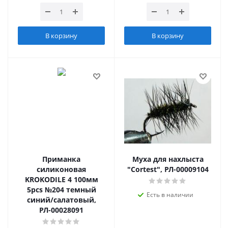
В корзину
В корзину
Приманка
Муха для нахлыста
силиконовая
"Cortest", РЛ-00009104
KROKODILE 4 100мм
5pcs №204 темный
Есть в наличии
синий/салатовый,
РЛ-00028091