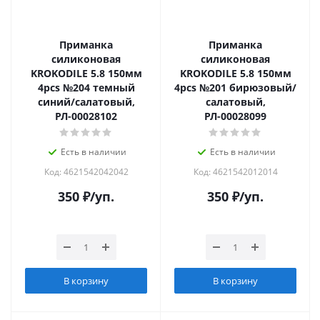
Приманка
Приманка
силиконовая
силиконовая
KROKODILE 5.8 150мм
KROKODILE 5.8 150мм
4pcs №204 темный
4pcs №201 бирюзовый/
синий/салатовый,
салатовый,
РЛ-00028102
РЛ-00028099
Есть в наличии
Есть в наличии
Код: 4621542042042
Код: 4621542012014
350
₽
/уп.
350
₽
/уп.
В корзину
В корзину