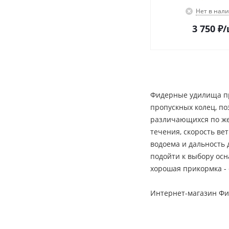
Нет в нал
3 750
₽
/
Фидерные удилища пр
пропускных колец, п
различающихся по жес
течения, скорость ве
водоема и дальность 
подойти к выбору ос
хорошая прикормка - 
Интернет-магазин Фи