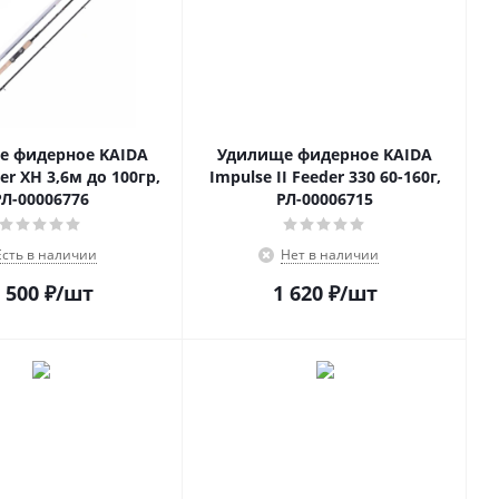
е фидерное KAIDA
Удилище фидерное KAIDA
er XH 3,6м до 100гр,
Impulse II Feeder 330 60-160г,
РЛ-00006776
РЛ-00006715
Есть в наличии
Нет в наличии
 500
₽
/шт
1 620
₽
/шт