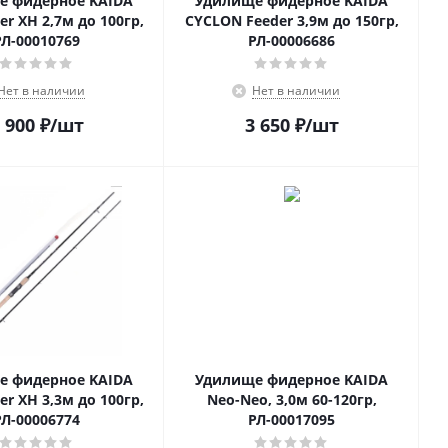
е фидерное KAIDA
Удилище фидерное KAIDA
er XH 2,7м до 100гр,
CYCLON Feeder 3,9м до 150гр,
РЛ-00010769
РЛ-00006686
Нет в наличии
Нет в наличии
 900
₽
/шт
3 650
₽
/шт
е фидерное KAIDA
Удилище фидерное KAIDA
er XH 3,3м до 100гр,
Neo-Neo, 3,0м 60-120гр,
РЛ-00006774
РЛ-00017095