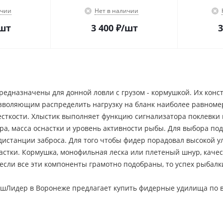
ичии
Нет в наличии
шт
3 400
₽
/шт
3
едназначены для донной ловли с грузом - кормушкой. Их конс
озволяющим распределить нагрузку на бланк наиболее равноме
ткости. Хлыстик выполняет функцию сигнализатора поклевки и 
тра, масса оснастки и уровень активности рыбы. Для выбора п
дистанции заброса. Для того чтобы фидер порадовал высокой у
настки. Кормушка, монофильная леска или плетеный шнур, кач
если все эти компоненты грамотно подобраны, то успех рыбалк
шЛидер в Воронеже предлагает купить фидерные удилища по 