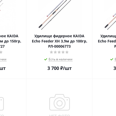
ное KAIDA
Удилище фидерное KAIDA
Удилищ
м до 150гр,
Echo Feeder XH 3,9м до 100гр,
Echo Feed
727
РЛ-00006773
ичии
Есть в наличии
шт
3 700
₽
/шт
3