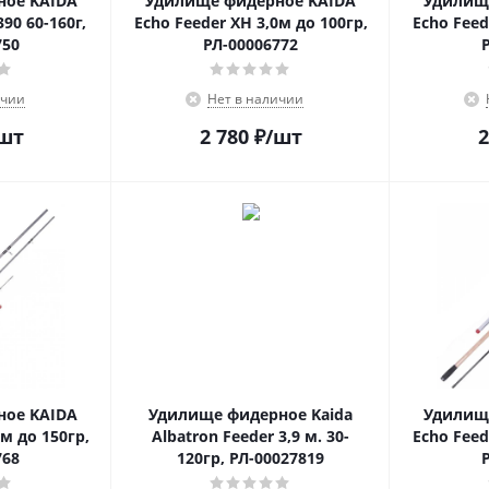
ное KAIDA
Удилище фидерное KAIDA
Удилищ
390 60-160г,
Echo Feeder XH 3,0м до 100гр,
Echo Feed
750
РЛ-00006772
ичии
Нет в наличии
шт
2 780
₽
/шт
2
ное KAIDA
Удилище фидерное Kaida
Удилищ
м до 150гр,
Albatron Feeder 3,9 м. 30-
Echo Feed
768
120гр, РЛ-00027819