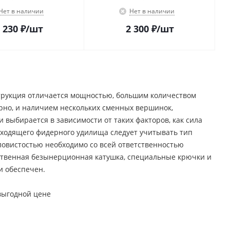
Нет в наличии
Нет в наличии
 230
₽
/шт
2 300
₽
/шт
трукция отличается мощностью, большим количеством
рно, и наличием нескольких сменных вершинок,
выбирается в зависимости от таких факторов, как сила
одходящего фидерного удилища следует учитывать тип
ловистостью необходимо со всей ответственностью
ественная безынерционная катушка, специальные крючки и
и обеспечен.
выгодной цене