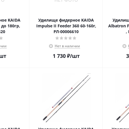
ное KAIDA
Удилище фидерное KAIDA
Удилищ
 до 180гр,
Impulse II Feeder 360 60-160г,
Albatron 
820
РЛ-00006610
,
ичии
Нет в наличии
шт
1 730
₽
/шт
3