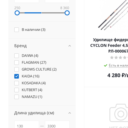
250
8 360
В наличии (
3
)
Удилище фидер
CYCLON Feeder 4,5
Бренд
РЛ-00006
DAIWA (
4
)
FLAGMAN (
27
)
Есть в нал
GROWS CULTURE (
2
)
4 280
₽
/
KAIDA (
16
)
KOSADAKA (
4
)
KUTBERT (
4
)
NAMAZU (
1
)
Длина удилища (см)