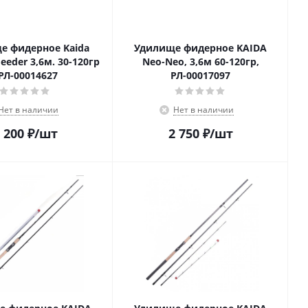
е фидерное Kaida
Удилище фидерное KAIDA
Feeder 3,6м. 30-120гр
Neo-Neo, 3,6м 60-120гр,
 РЛ-00014627
РЛ-00017097
Нет в наличии
Нет в наличии
 200
₽
/шт
2 750
₽
/шт