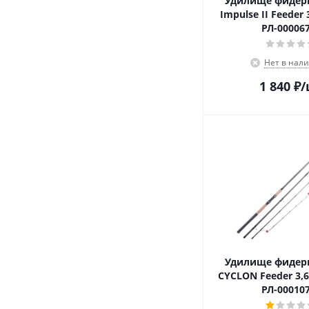
Удилище фидер
Impulse II Feeder 
РЛ-00006
Нет в нал
1 840
₽
/
Удилище фидер
CYCLON Feeder 3,6
РЛ-00010