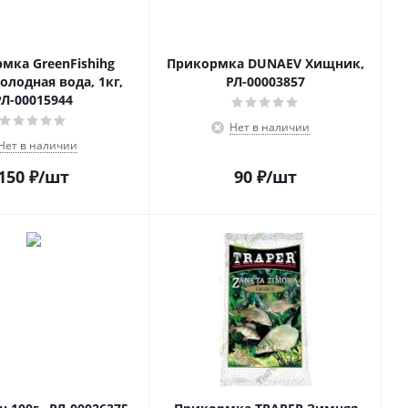
мка GreenFishihg
Прикормка DUNAEV Хищник,
холодная вода, 1кг,
РЛ-00003857
РЛ-00015944
Нет в наличии
Нет в наличии
150
₽
/шт
90
₽
/шт