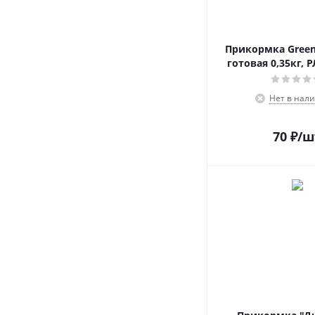
Прикормка GreenF
готовая 0,35кг, 
Нет в нал
70
₽
/ш