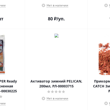
ичии
Нет в наличии
шт
80
₽
/уп.
PER Ready
Активатор зимний PELICAN,
Прикорм
жненная
200мл, РЛ-00003715
CATCH Зи
-00030225
Нет в наличии
ичии