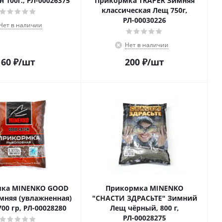
 100г., РЛ-00026375
Прикормка TRAPER Зимняя
классическая Лещ 750г,
РЛ-00030226
Нет в наличии
Нет в наличии
60
₽
/шт
200
₽
/шт
ка MINENKO GOOD
Прикормка MINENKO
мняя (увлажненная)
"СНАСТИ ЗДРАСЬТЕ" Зимний
00 гр, РЛ-00028280
Лещ чёрный, 800 г,
РЛ-00028275