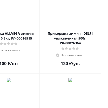
ка ALLVEGA зимняя
Прикормка зимняя DELFI
готовая 0,5кг, РЛ-00016515
увлажненная 500г,
РЛ-00026364
Нет в наличии
Нет в наличии
100
₽
/шт
120
₽
/уп.