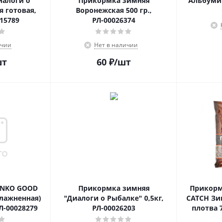
иалоги о
Прикормка зимняя
Альбумин
 готовая,
Воронежская 500 гр.,
015789
РЛ-00026374
ичии
Нет в наличии
шт
60
₽
/шт
ENKO GOOD
Прикормка зимняя
Прикорм
лажненная)
"Диалоги о Рыбалке" 0,5кг,
CATCH Зи
Л-00028279
РЛ-00026203
плотва 7