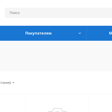
Покупателям
М
стание)