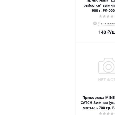
Прикормка "Д
рыбалке" зимняя
900 г, РЛ-00
Нет в нал
140
₽
/
Прикормка MIN
CATCH Зимняя (ув
мотыль 700 гр, Р