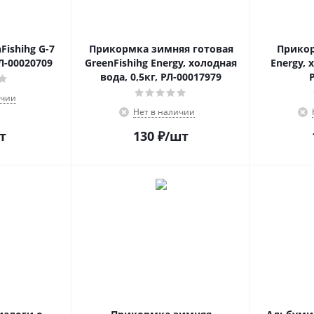
ishihg G-7
Прикормка зимняя готовая
Прикор
РЛ-00020709
GreenFishihg Energy, холодная
Energy, 
вода, 0,5кг, РЛ-00017979
ичии
Нет в наличии
т
130
₽
/шт