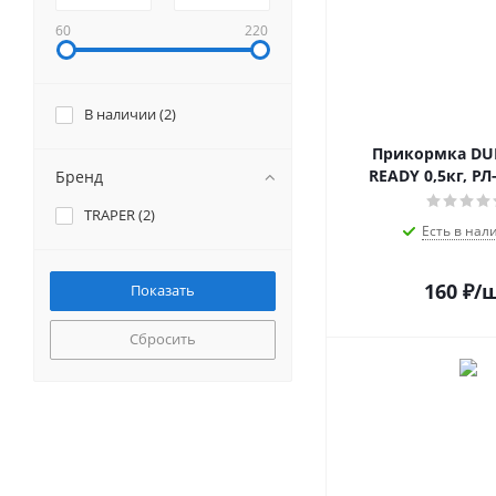
60
220
В наличии (
2
)
Прикормка DU
READY 0,5кг, РЛ
Бренд
TRAPER (
2
)
Есть в нал
160
₽
/
Сбросить