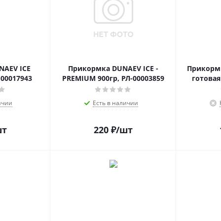
NAEV ICE
Прикормка DUNAEV ICE -
Прикорм
-00017943
PREMIUM 900гр, РЛ-00003859
ичии
Есть в наличии
шт
220
₽
/шт