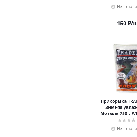
Нет в нал
150
₽
/
Прикормка TRA
Зимняя увла
Мотыль 750г, РЛ
Нет в нал