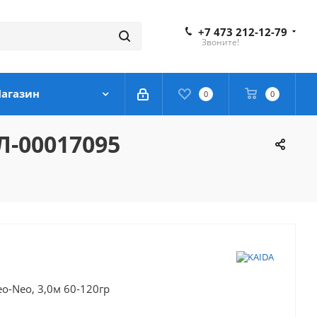
+7 473 212-12-79
Звоните!
агазин
0
0
Л-00017095
-Neo, 3,0м 60-120гр