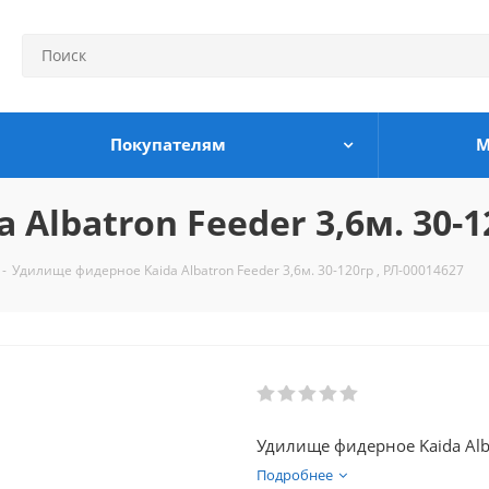
Покупателям
М
lbatron Feeder 3,6м. 30-12
-
Удилище фидерное Kaida Albatron Feeder 3,6м. 30-120гр , РЛ-00014627
Удилище фидерное Kaida Alba
Подробнее