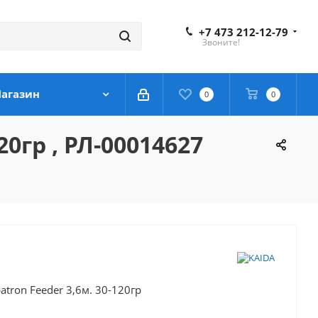
+7 473 212-12-79
Звоните!
агазин
0
0
0гр , РЛ-00014627
tron Feeder 3,6м. 30-120гр