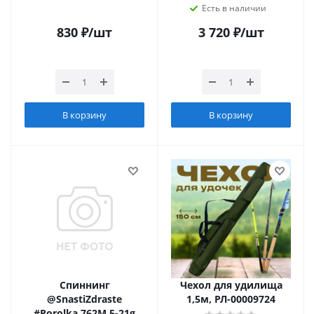
Есть в наличии
830
₽
/шт
3 720
₽
/шт
В корзину
В корзину
Спиннинг
Чехол для удилища
@SnastiZdraste
1,5м, РЛ-00009724
#Porolka 762M 5-21g