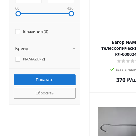
60
420
В наличии (
3
)
Багор NA
телескопически
Бренд
РЛ-00002
NAMAZU (
2
)
Есть в нал
370
₽
/
Сбросить