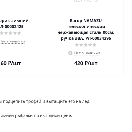
орик зимний,
Багор NAMAZU
РЛ-00002425
телескопический
нержавеющая сталь 90см,
ручка ЭВА, РЛ-00034395
Нет в наличии
Нет в наличии
60
₽
/шт
420
₽
/шт
ы подцепить трофей и вытащить его на лед.
зимней рыбалки по выгодной цене.