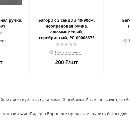
ная ручка,
Багорик 3 секции 40-90см,
Баг
481
неопреновая ручка,
алюминиевый,
серебристый, РЛ-00008375
ичии
Нет в наличии
т
200
₽
/шт
ейших инструментов для зимней рыбалки. Его используют, чтоб
-магазин ФишЛидер в Воронеже предлагает купить багры для 