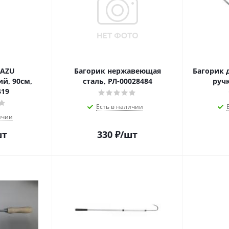
MAZU
Багорик нержавеющая
Багорик 
й, 90см,
сталь, РЛ-00028484
ручк
419
Есть в наличии
ичии
шт
330
₽
/шт