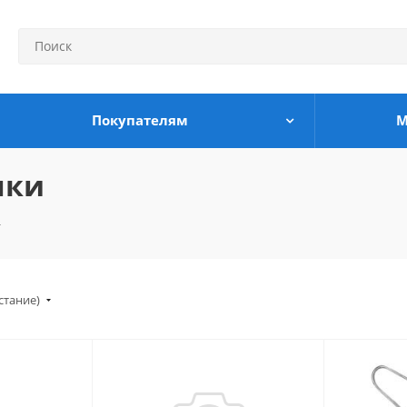
Покупателям
М
лки
стание)