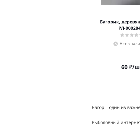
Багорик, деревян
РЛ-00028
Нет в нал
60
₽
/ш
Багор – один из важн
Рыболовный интернет