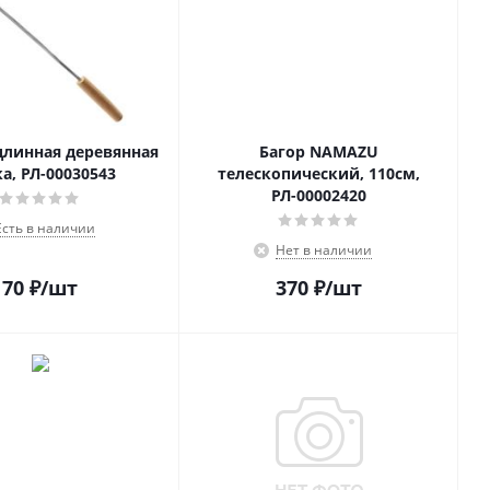
длинная деревянная
Багор NAMAZU
а, РЛ-00030543
телескопический, 110см,
РЛ-00002420
Есть в наличии
Нет в наличии
70
₽
/шт
370
₽
/шт