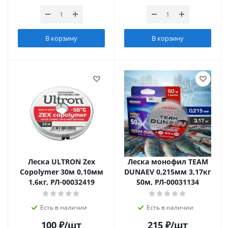
В корзину
В корзину
Леска ULTRON Zex
Леска монофил TEAM
Copolymer 30м 0,10мм
DUNAEV 0,215мм 3,17кг
1,6кг, РЛ-00032419
50м, РЛ-00031134
Есть в наличии
Есть в наличии
100
₽
/шт
215
₽
/шт