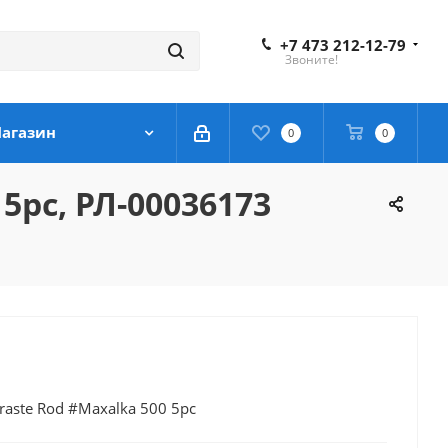
+7 473 212-12-79
Звоните!
агазин
0
0
5pc, РЛ-00036173
aste Rod #Maxalka 500 5pc