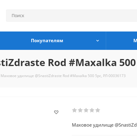
Покупателям
М
Zdraste Rod #Maxalka 500 
Маховое удилище @SnastiZdraste Rod #Maxalka 500 5pc, РЛ-00036173
Маховое удилище @SnastiZdr