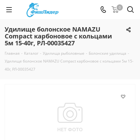
0
Удилище болонское NAMAZU
Compact карбоновое с кольцами
5м 15-40г, РЛ-00035427
Главная
-
Каталог
-
Удилища рыболовные
-
Болонские удилища
-
Удилище болонское NAMAZU Compact карбоновое с кольцами 5м 15-
40г, РЛ-00035427