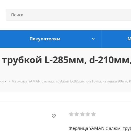
Покупателям
М
трубкой L-285мм, d-210мм
ки
-
Жерлица YAMAN с алюм. трубкой L-285мм, d-210мм, катушка 90мм, 
Жерлица YAMAN с алюм. тру