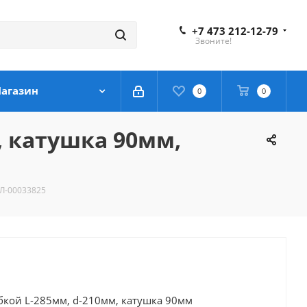
+7 473 212-12-79
Звоните!
агазин
0
0
, катушка 90мм,
РЛ-00033825
бкой L-285мм, d-210мм, катушка 90мм