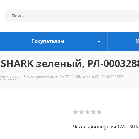
Покупателям
М
 SHARK зеленый, РЛ-000328
боловных
-
Чехол для катушки EAST SHARK зеленый, РЛ-00032887
Чехол для катушки EAST SH