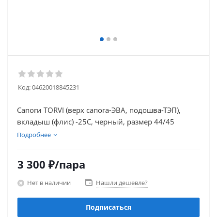
Код:
04620018845231
Сапоги TORVI (верх сапога-ЭВА, подошва-ТЭП),
вкладыш (флис) -25С, черный, размер 44/45
Подробнее
3 300
₽
/пара
Нет в наличии
Нашли дешевле?
Подписаться