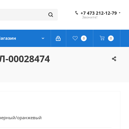
+7 473 212-12-79
Звоните!
агазин
0
0
Л-00028474
, черный/оранжевый