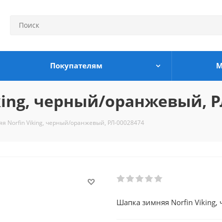
Покупателям
М
king, черный/оранжевый, Р
я Norfin Viking, черный/оранжевый, РЛ-00028474
Шапка зимняя Norfin Viking