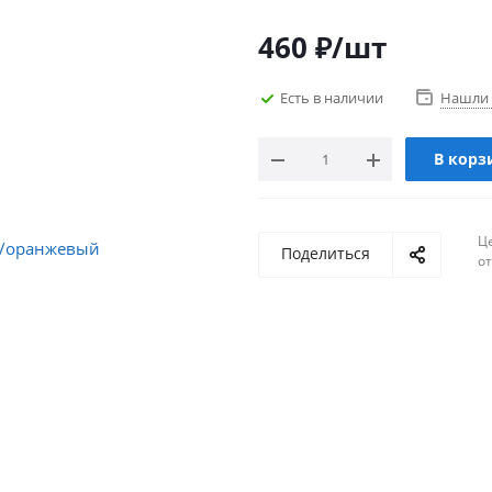
460
₽
/шт
Есть в наличии
Нашли 
В корз
Ц
Поделиться
о