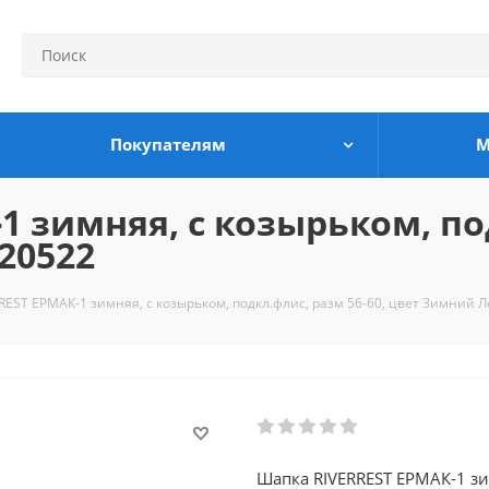
Покупателям
М
 зимняя, с козырьком, под
20522
REST ЕРМАК-1 зимняя, с козырьком, подкл.флис, разм 56-60, цвет Зимний Л
Шапка RIVERREST ЕРМАК-1 зим