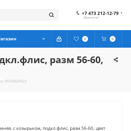
+7 473 212-12-79
Звоните!
агазин
0
0
кл.флис, разм 56-60,
ес, РЛ-00020522
няя, с козырьком, подкл.флис, разм 56-60, цвет