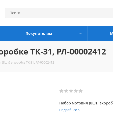
Покупателям
М
оробке ТК-31, РЛ-00002412
 (8шт) в коробке ТК-31, РЛ-00002412
Набор мотовил (8шт) вкороб
Подробнее