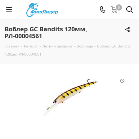
0
Воблер GC Bandits 120мм,
РЛ-00004561
Главная
-
Каталог
-
Летняя рыбалка
-
Воблеры
-
Воблер GC Bandits
120мм, РЛ-00004561