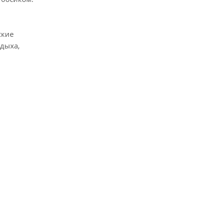
ские
дыха,