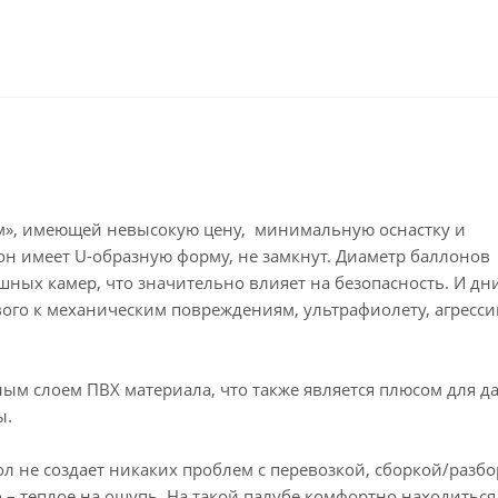
ам», имеющей невысокую цену, минимальную оснастку и
он имеет U-образную форму, не замкнут. Диаметр баллонов
ушных камер, что значительно влияет на безопасность. И дн
вого к механическим повреждениям, ультрафиолету, агресс
ым слоем ПВХ материала, что также является плюсом для д
ы.
ол не создает никаких проблем с перевозкой, сборкой/разб
 – теплое на ощупь. На такой палубе комфортно находиться