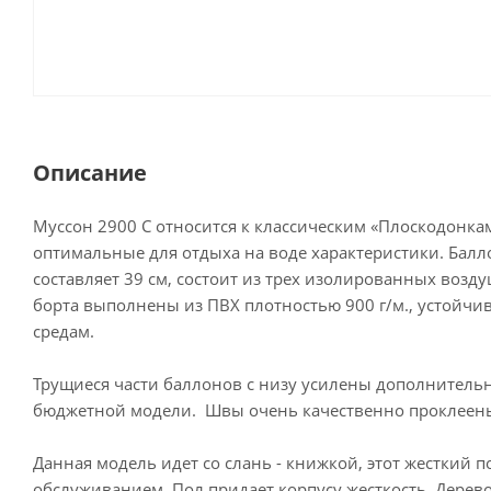
Описание
Муссон 2900 С относится к классическим «Плоскодонк
оптимальные для отдыха на воде характеристики. Балл
составляет 39 см, состоит из трех изолированных возд
борта выполнены из ПВХ плотностью 900 г/м., устойчи
средам.
Трущиеся части баллонов с низу усилены дополнительн
бюджетной модели. Швы очень качественно проклеен
Данная модель идет со слань - книжкой, этот жесткий п
обслуживанием. Пол придает корпусу жесткость. Дерево