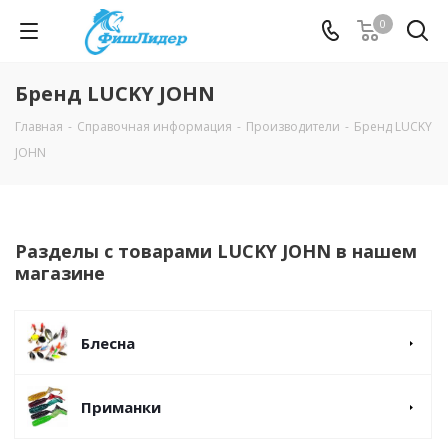
0
Бренд LUCKY JOHN
Главная
-
Справочная информация
-
Производители
-
Бренд LUCKY
JOHN
Разделы с товарами LUCKY JOHN в нашем
магазине
Блесна
Приманки