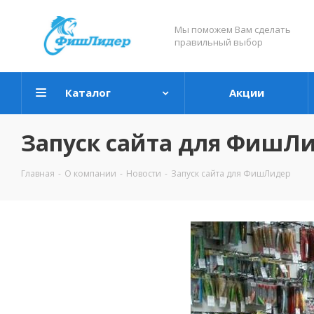
Мы поможем Вам сделать
правильный выбор
Каталог
Акции
Запуск сайта для ФишЛ
Главная
-
О компании
-
Новости
-
Запуск сайта для ФишЛидер