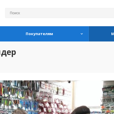
Покупателям
М
идер