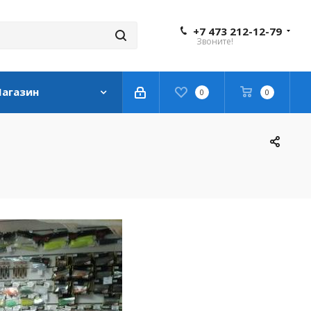
+7 473 212-12-79
Звоните!
агазин
0
0