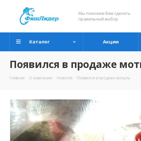
Мы поможем Вам сделать
правильный выбор
Каталог
Акции
Появился в продаже мо
Главная
-
О компании
-
Новости
-
Появился в продаже мотыль