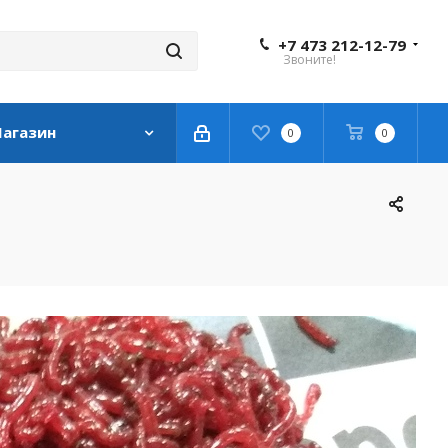
+7 473 212-12-79
Звоните!
агазин
0
0