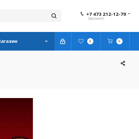
+7 473 212-12-79
Звоните!
агазин
0
0