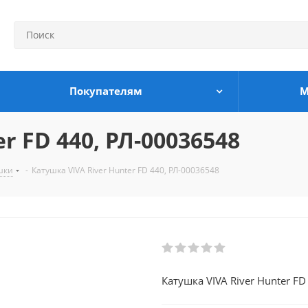
Покупателям
М
r FD 440, РЛ-00036548
шки
-
Катушка VIVA River Hunter FD 440, РЛ-00036548
Катушка VIVA River Hunter FD