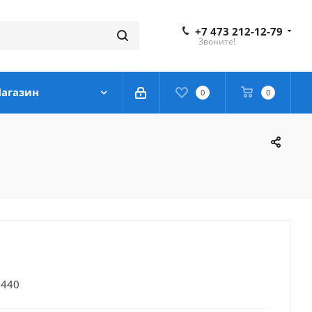
+7 473 212-12-79
Звоните!
агазин
0
0
 440