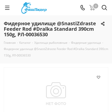
0
Фидерное удилище @SnastiZdraste
Feeder Rod #Dralka Standard 390cm
150g, РЛ-00036530
Главная
-
Каталог
-
Удилища рыболовные
-
Фидерные удилища
-
Фидерное удилище @SnastiZdraste Feeder Rod #Dralka Standard 390cm
150g, РЛ-00036530