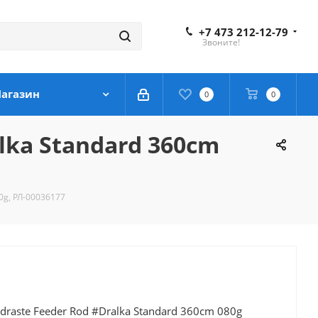
+7 473 212-12-79
Звоните!
агазин
0
0
lka Standard 360cm
0g, РЛ-00036177
raste Feeder Rod #Dralka Standard 360cm 080g