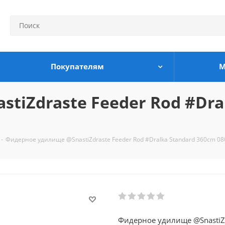
Покупателям
М
iZdraste Feeder Rod #Dra
-
Фидерное удилище @SnastiZdraste Feeder Rod #Dralka Standard 360cm 08
Фидерное удилище @SnastiZd