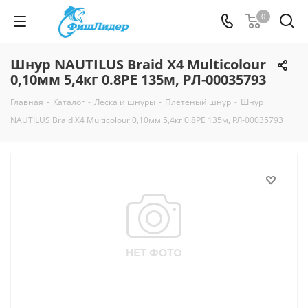
0
Шнур NAUTILUS Braid X4 Multicolour
0,10мм 5,4кг 0.8PE 135м, РЛ-00035793
Главная
-
Каталог
-
Леска и шнуры
-
Плетеный шнур
-
Шнур
NAUTILUS Braid X4 Multicolour 0,10мм 5,4кг 0.8PE 135м, РЛ-00035793