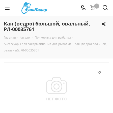
0
Кан (ведро) большой, овальный,
РЛ-00035761
Главная
-
Каталог
-
Прикормка для рыбалки
-
Аксессуары для закармливания для рыбалки
-
Кан (ведро) большой,
овальный, РЛ-00035761