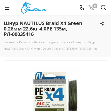
0
Шнур NAUTILUS Braid X4 Green
0,26мм 22,6кг 4.0PE 135м,
РЛ-00035416
Главная
-
Каталог
-
Леска и шнуры
-
Плетеный шнур
-
Шнур
NAUTILUS Braid X4 Green 0,26мм 22,6кг 4.0PE 135м, РЛ-00035416