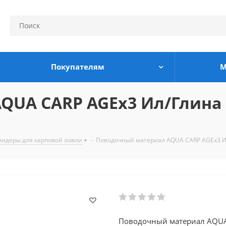
Покупателям
М
A CARP AGEx3 Ил/Глина 15м
лидеры для карповой ловли
-
Поводочный материал AQUA CARP AGEx3 Ил/Г
Поводочный материал AQUA 