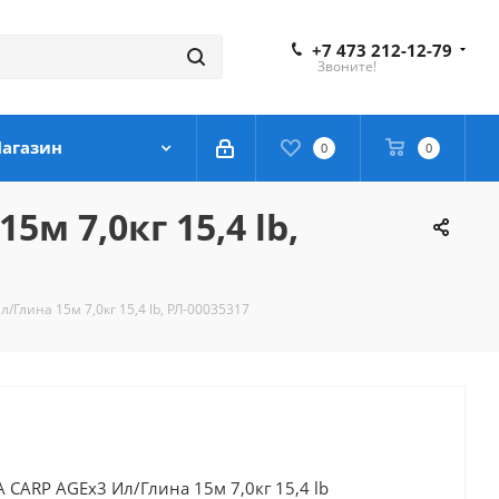
+7 473 212-12-79
Звоните!
агазин
0
0
 7,0кг 15,4 lb,
лина 15м 7,0кг 15,4 lb, РЛ-00035317
CARP AGEx3 Ил/Глина 15м 7,0кг 15,4 lb