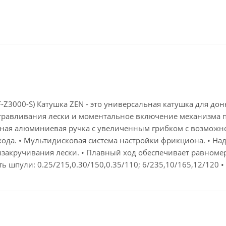
KF-Z3000-S) Катушка ZEN - это универсальная катушка для д
стравливания лески и моментальное включение механизма п
нная алюминиевая ручка с увеличенным грибком с возможн
хода. • Мультидисковая система настройки фрикциона. • 
закручивания лески. • Плавный ход обеспечивает равномер
ь шпули: 0.25/215,0.30/150,0.35/110; 6/235,10/165,12/120 • 