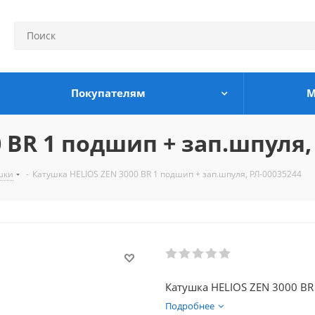
Покупателям
М
 BR 1 подшип + зап.шпуля,
шки
-
Катушка HELIOS ZEN 3000 BR 1 подшип + зап.шпуля, РЛ-00035244
Катушка HELIOS ZEN 3000 BR
Подробнее