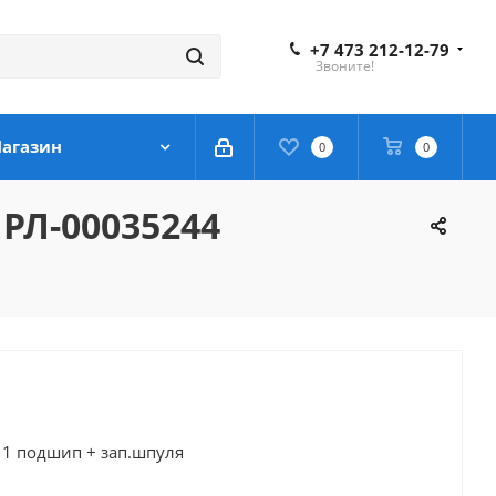
+7 473 212-12-79
Звоните!
агазин
0
0
 РЛ-00035244
 1 подшип + зап.шпуля