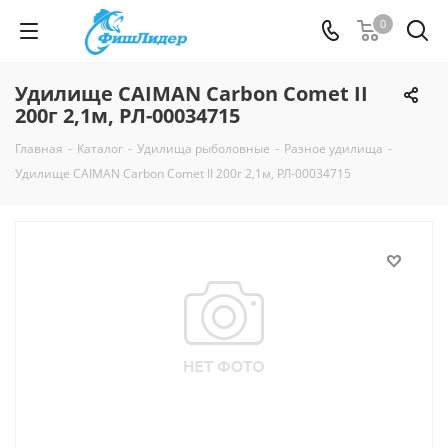
0
Удилище CAIMAN Carbon Comet II
200г 2,1м, РЛ-00034715
Главная
-
Каталог
-
Удилища рыболовные
-
Разное удилища
-
Удилище CAIMAN Carbon Comet II 200г 2,1м, РЛ-00034715