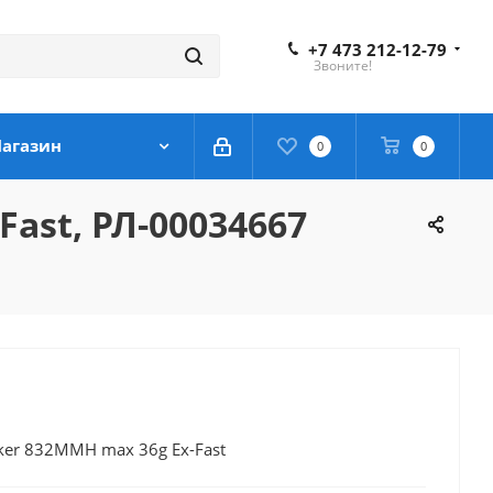
+7 473 212-12-79
Звоните!
агазин
0
0
ast, РЛ-00034667
ker 832MMH max 36g Ex-Fast