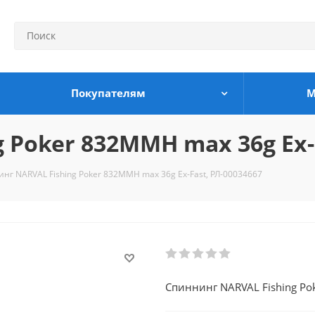
Покупателям
М
 Poker 832MMH max 36g Ex-F
нг NARVAL Fishing Poker 832MMH max 36g Ex-Fast, РЛ-00034667
Спиннинг NARVAL Fishing Po