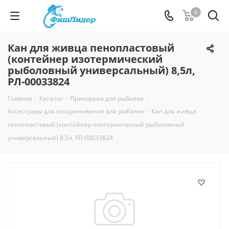
0
Кан для живца пенопластовый
(контейнер изотермический
рыболовный универсальный) 8,5л,
РЛ-00033824
Главная
-
Каталог
-
Прикормка для рыбалки
-
Аксессуары для закармливания для рыбалки
-
Кан для живца
пенопластовый (контейнер изотермический рыболовный
универсальный) 8,5л, РЛ-00033824