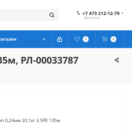
+7 473 212-12-79
Звоните!
агазин
0
0
35м, РЛ-00033787
n 0,24мм 20,1кг 3.5PE 135м