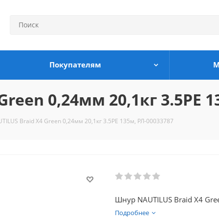
Покупателям
М
reen 0,24мм 20,1кг 3.5PE 1
ILUS Braid X4 Green 0,24мм 20,1кг 3.5PE 135м, РЛ-00033787
Шнур NAUTILUS Braid X4 Gree
Подробнее