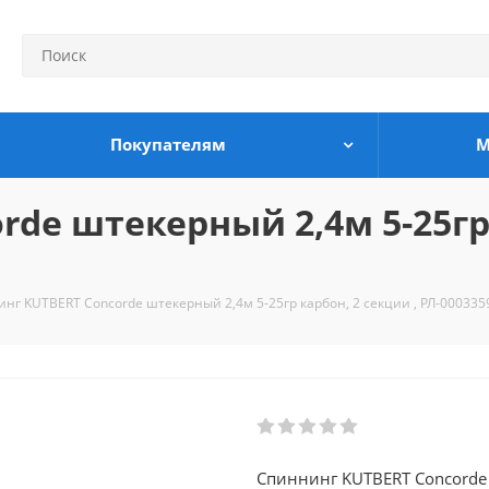
Покупателям
М
de штекерный 2,4м 5-25гр 
нг KUTBERT Concorde штекерный 2,4м 5-25гр карбон, 2 секции , РЛ-000335
Спиннинг KUTBERT Concorde 