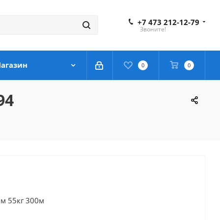
+7 473 212-12-79
Звоните!
агазин
0
0
94
мм 55кг 300м