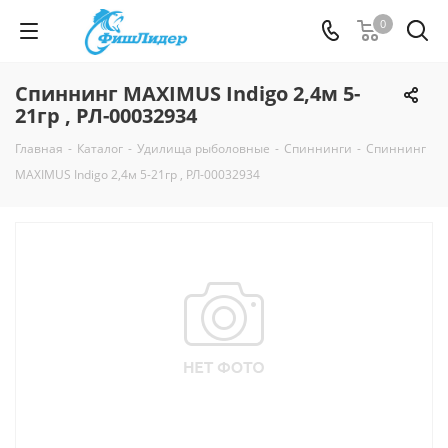
0
Спиннинг MAXIMUS Indigo 2,4м 5-
21гр , РЛ-00032934
Главная
-
Каталог
-
Удилища рыболовные
-
Спиннинги
-
Спиннинг
MAXIMUS Indigo 2,4м 5-21гр , РЛ-00032934