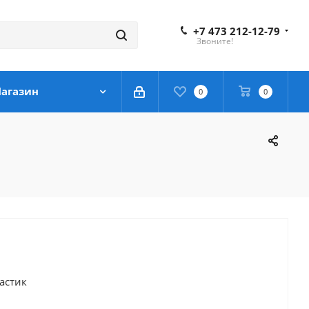
+7 473 212-12-79
Звоните!
агазин
0
0
астик