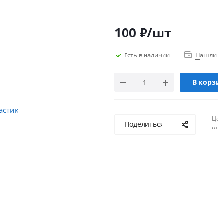
100
₽
/шт
Есть в наличии
Нашли 
В корз
Ц
Поделиться
о