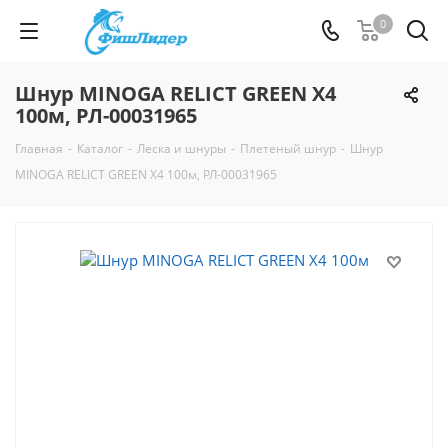
0
Шнур MINOGA RELICT GREEN Х4
100м, РЛ-00031965
Главная
-
Каталог
-
Леска и шнуры
-
Плетеный шнур
-
Шнур
MINOGA RELICT GREEN Х4 100м, РЛ-00031965