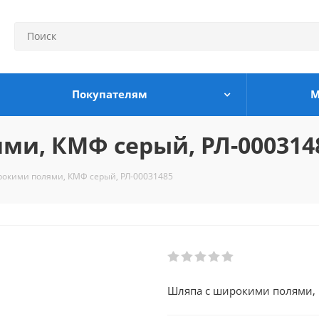
Покупателям
М
ми, КМФ серый, РЛ-000314
окими полями, КМФ серый, РЛ-00031485
Шляпа с широкими полями,