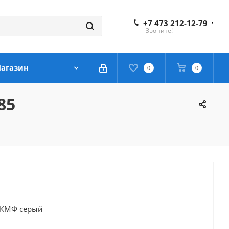
+7 473 212-12-79
Звоните!
агазин
0
0
85
 КМФ серый