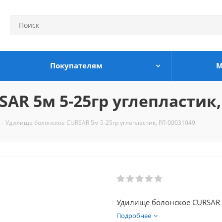
Покупателям
М
R 5м 5-25гр углепластик,
-
Удилище болонское CURSAR 5м 5-25гр углепластик, РЛ-00031049
Удилище болонское CURSAR 
Подробнее