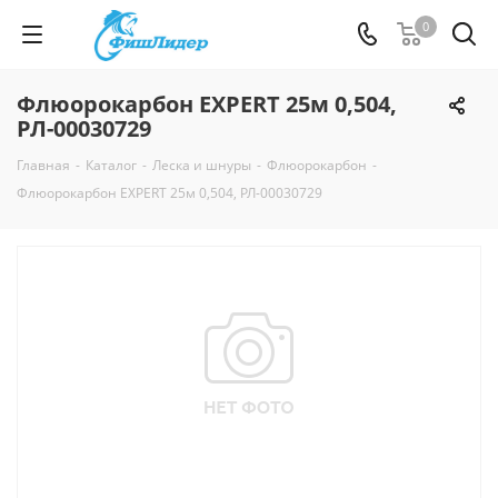
0
Флюорокарбон EXPERT 25м 0,504,
РЛ-00030729
Главная
-
Каталог
-
Леска и шнуры
-
Флюорокарбон
-
Флюорокарбон EXPERT 25м 0,504, РЛ-00030729