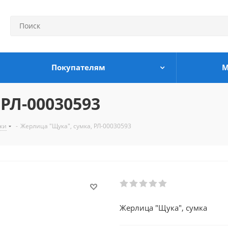
Покупателям
М
РЛ-00030593
ки
-
Жерлица "Щука", сумка, РЛ-00030593
Жерлица "Щука", сумка