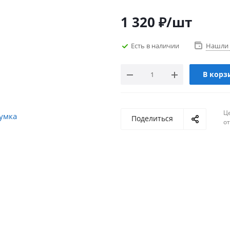
1 320
₽
/шт
Есть в наличии
Нашли 
В корз
Ц
Поделиться
о