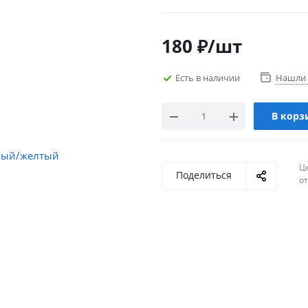
180
₽
/шт
Есть в наличии
Нашли 
В корз
Ц
Поделиться
о