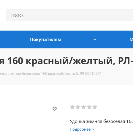
Покупателям
М
я 160 красный/желтый, РЛ-
очка зимняя безосевая 160 красный/желтый, РЛ-00015761
Удочка зимняя безосевая 1
Подробнее