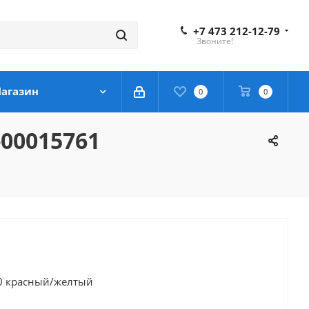
+7 473 212-12-79
Звоните!
агазин
0
0
00015761
60 красный/желтый