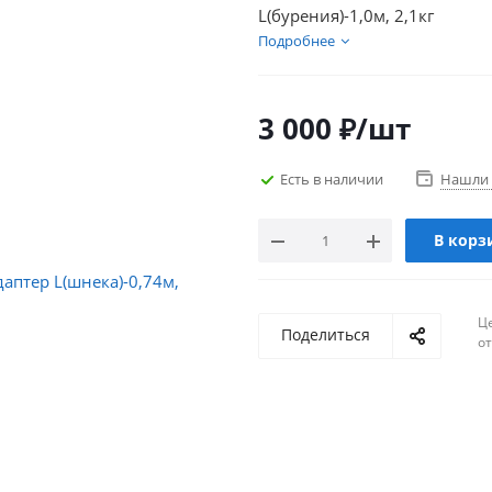
L(бурения)-1,0м, 2,1кг
Подробнее
3 000
₽
/шт
Есть в наличии
Нашли 
В корз
Ц
Поделиться
о