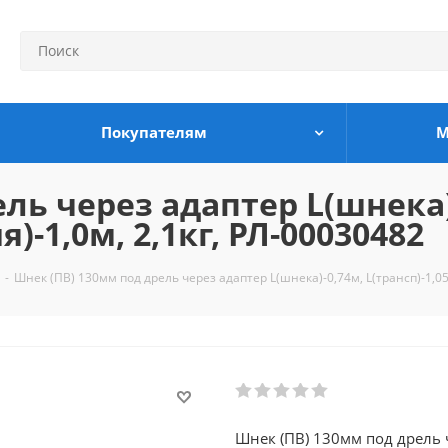
Покупателям
М
ль через адаптер L(шнека)
я)-1,0м, 2,1кг, РЛ-00030482
-
Шнек (ПВ) 130мм под дрель через адаптер L(шнека)-0,74м, L(трансп)-1,05м
Шнек (ПВ) 130мм под дрель ч