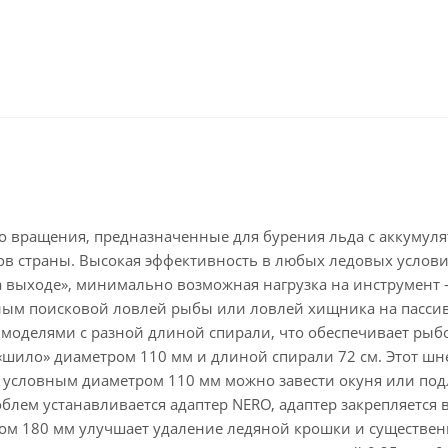
о вращения, предназначенные для бурения льда с аккумуля
 страны. Высокая эффективность в любых ледовых условиях
 выходе», минимально возможная нагрузка на инструмент 
ым поисковой ловлей рыбы или ловлей хищника на пассив
а моделями с разной длиной спирали, что обеспечивает ры
«шило» диаметром 110 мм и длиной спирали 72 см. Этот шн
у условным диаметром 110 мм можно завести окуня или по
лем устанавливается адаптер NERO, адаптер закрепляется в
ом 180 мм улучшает удаление ледяной крошки и существенн