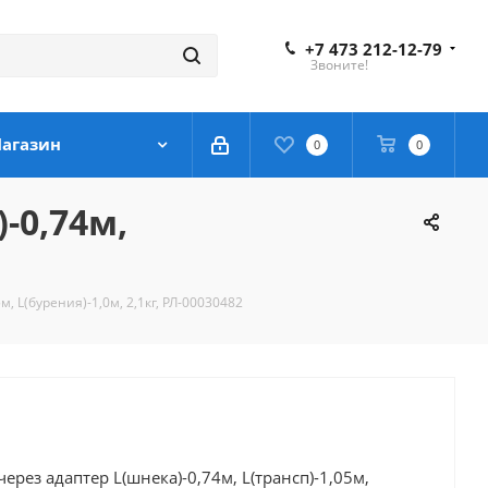
+7 473 212-12-79
Звоните!
агазин
0
0
-0,74м,
, L(бурения)-1,0м, 2,1кг, РЛ-00030482
ерез адаптер L(шнека)-0,74м, L(трансп)-1,05м,